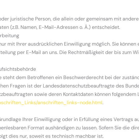
e oder juristische Person, die allein oder gemeinsam mit ander
en (z.B. Namen, E-Mail-Adressen o. Ä.) entscheidet.
arbeitung
 mit Ihrer ausdrücklichen Einwilligung möglich. Sie können ein
tteilung per E-Mail an uns. Die Rechtmäßigkeit der bis zum W
ufsichtsbehörde
ße steht dem Betroffenen ein Beschwerderecht bei der zustän
chen Fragen ist der Landesdatenschutzbeauftragte des Bund
chutzbeauftragten sowie deren Kontaktdaten können folgende
nschriften_Links/anschriften_links-node.html
.
rundlage Ihrer Einwilligung oder in Erfüllung eines Vertrags a
nenlesbaren Format aushändigen zu lassen. Sofern Sie die di
lgt dies nur, soweit es technisch machbar ist.